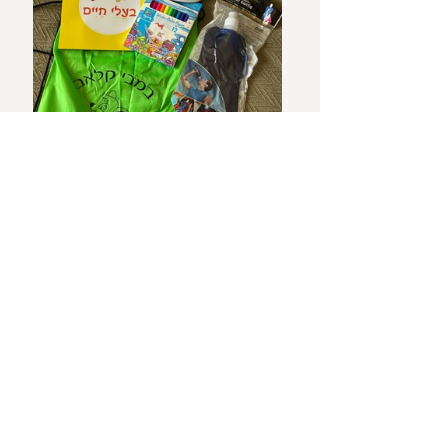
הצוות היה מאוד אדיב והתחושה הכללית מאוד 
יוקרתית ונעימה.
הריזורט נמצא במקום מעולה לצאת לטייל אבל הוא 
כל כך נעים ומפנק כך שאין באמת סיבה לצאת 
(בעיקר כשמתחם הבריכה והספא ייפתח).
שימו לב כי המקום נגיש אך ישנם כמה בניינים בהם 
אין מעלית לחדרים בקומה השנייה. לכן אם אתם 
מתכננים להגיע עם תינוקות ועגלות, אני ממליצה 