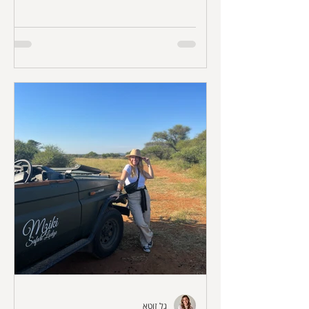
לאכול במיאמי ואורלנדו.
גל זוטא